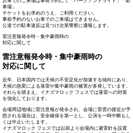
お車でのご来場は事前予約にて「パークアンドライド」「駐
車場」
チケットをお求めのうえ、ご利用ください。
事前予約のないお車でのご来場はできません。
公道での駐車違反は見つけ次第警察に通報します。
雷注意報発令時・集中豪雨時の
対応に関して
雷注意報発令時・集中豪雨時の
対応に関して
近年、日本国内では天候の不安定化が加速する傾向にあり、
天候の急変による落雷や集中豪雨の被害が多発しています。
それらを踏まえ、イナズマロック フェスでは落雷への対策
を強化しております。
会場周辺地域に雷注意報が発令され、会場に雷雲の接近が予
想される場合は、安全確保を第一とし、公演を一時中断もし
くは中止いたします。
イナズマロック フェスでは以前より会場内に避雷針を設置