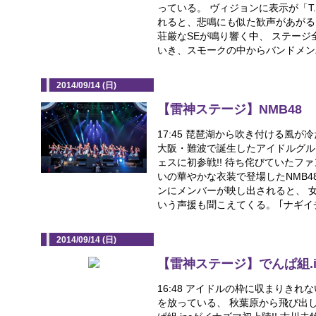
っている。 ヴィジョンに表示が「T.M.
れると、悲鳴にも似た歓声があがる
荘厳なSEが鳴り響く中、 ステー
いき、スモークの中からバンドメンバー
2014/09/14 (日)
【雷神ステージ】NMB48
17:45 琵琶湖から吹き付ける風
大阪・難波で誕生したアイドルグルー
ェスに初参戦!! 待ち侘びていたフ
いの華やかな衣装で登場したNMB4
ンにメンバーが映し出されると、 
いう声援も聞こえてくる。 ｢ナギイチ｣｢
2014/09/14 (日)
【雷神ステージ】でんぱ組.i
16:48 アイドルの枠に収まりき
を放っている、 秋葉原から飛び出