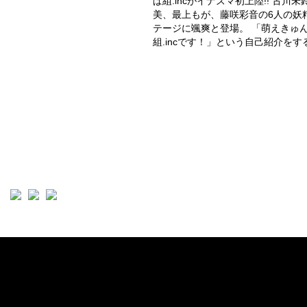
ぱ組.incがイナズマ初上陸!! 古
美、最上もが、藤咲彩音の6人の妖
テージに颯爽と登場。 「萌えきゅ
組.incです！」という自己紹介をすると