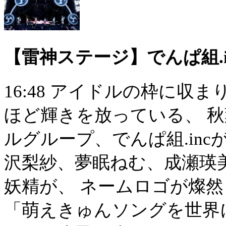
【雷神ステージ】でんぱ組.i
16:48 アイドルの枠に
ほど輝きを放っている、 
ルグループ、でんぱ組.inc
沢梨紗、夢眠ねむ、成瀬瑛
妖精が、 ネームロゴが燦
「萌えきゅんソングを世界に