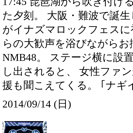
17:45 琵琶湖から吹き
た夕刻。 大阪・難波で誕生し
がイナズマロックフェスに初
らの大歓声を浴びながらお
NMB48。 ステージ横に
し出されると、 女性ファ
援も聞こえてくる。 ｢ナギイチ｣
2014/09/14 (日)