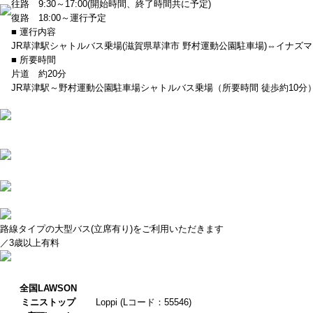
往路 9:30～17:00(開始時間、終了時間共に予定)
復路 18:00～運行予定
■ 運行内容
JR草津駅シャトルバス乗場(滋賀県草津市 野村運動公園駐車場)⇔イナズマロ
■ 所要時間
片道 約20分
JR草津駅～野村運動公園駐車場シャトルバス乗場（所要時間 徒歩約10分
路線タイプの大型バス(立席有り)をご利用いただきます
／3歳以上有料
全国LAWSON
ミニストップ
Loppi (Lコード：55546)