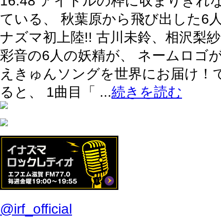
16:48 アイドルの枠に収まりき
ている、 秋葉原から飛び出した6人
ナズマ初上陸!! 古川未鈴、相沢
彩音の6人の妖精が、 ネームロゴ
えきゅんソングを世界にお届け！で
ると、 1曲目「 ...
続きを読む
@irf_official