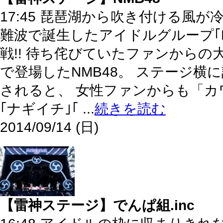
17:45 琵琶湖から吹き付ける風
難波で誕生したアイドルグループ｢
戦!! 待ち侘びていたファンから
で登場したNMB48。 ステージ
されると、 女性ファンからも「
｢ナギイチ｣｢ ...
続きを読む
2014/09/14 (日)
【雷神ステージ】でんぱ組.inc