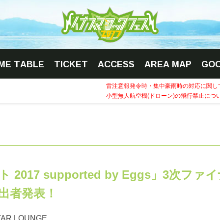
IME TABLE
TICKET
ACCESS
AREA MAP
GO
雷注意報発令時・集中豪雨時の対応に関し
小型無人航空機(ドローン)の飛行禁止につ
017 supported by Eggs」3次ファ
出者発表！
AR LOUNGE