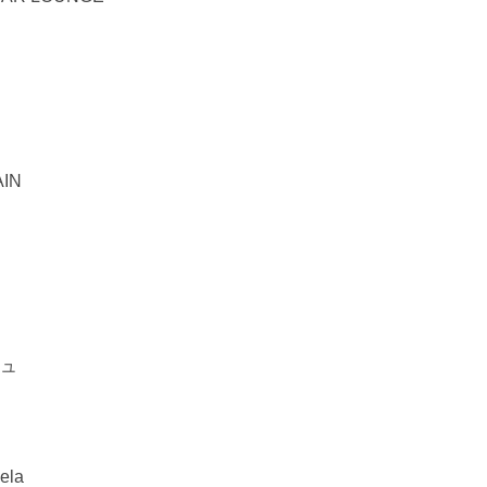
IN
ュ
ela