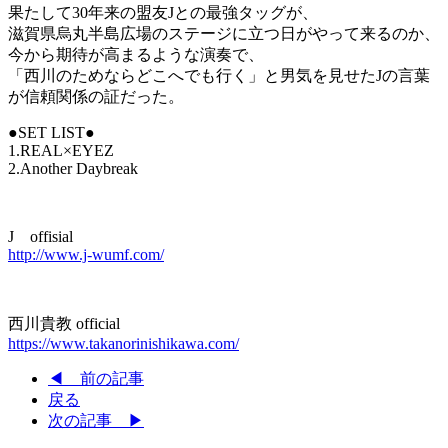
果たして30年来の盟友Jとの最強タッグが、
滋賀県烏丸半島広場のステージに立つ日がやって来るのか、
今から期待が高まるような演奏で、
「西川のためならどこへでも行く」と男気を見せたJの言葉
が信頼関係の証だった。
●SET LIST●
1.REAL×EYEZ
2.Another Daybreak
J offisial
http://www.j-wumf.com/
西川貴教 official
https://www.takanorinishikawa.com/
◀ 前の記事
戻る
次の記事 ▶